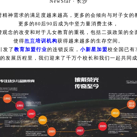
NewStar · 长沙
对精神需求的满足度越来越高，更多的会倾向与对子女的
更多的80后90后成为中坚力量消费主体，
费观念的改变和对于儿女教育的重视，包括二孩政策的全
使得
教育
培训机构
获得越来越多的生存空间。
引发了
教育加盟行业
的连锁反应，
小新星加盟
校全国已有3
年的发展历程里，我们迎来了千万个校长和我们一起共同