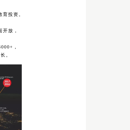
教育投资。
面开放，
000+，
成长。