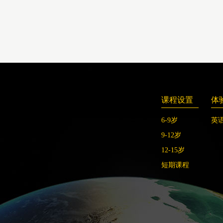
课程设置
体
6-9岁
英
9-12岁
12-15岁
短期课程