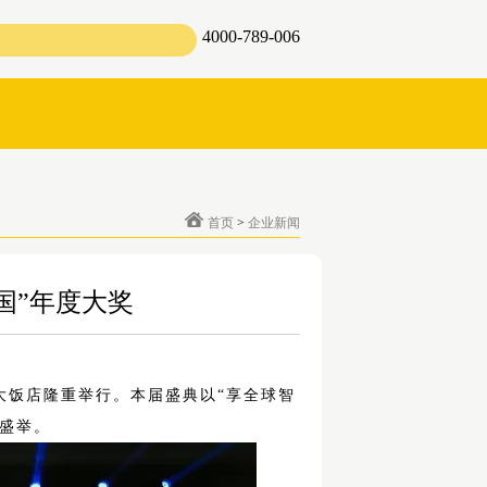
4000-789-006
首页
>
企业新闻
国”年度大奖
国大饭店隆重举行。本届盛典以“享全球智
襄盛举。